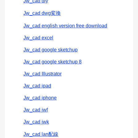
Jw_cad diy
Jw_cad dwg変換
Jw_cad english version free download
Jw_cad excel
Jw_cad google sketchup
Jw_cad google sketchup 8
Jw_cad Illustrator
Jw_cad ipad
Jw_cad iphone
Jw_cad jwf
Jw_cad jwk
Jw_cad lan配線