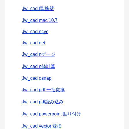
Jw_cad l型擁壁
Jw_cad mac 10.7
Jw_cad ncvc
Jw_cad net
Jw_cad nゲージ
Jw_cad n値計算
Jw_cad osnap
Jw_cad pdf 一括変換
Jw_cad pdf読み込み
Jw_cad powerpoint 貼り付け
Jw_cad vector 変換