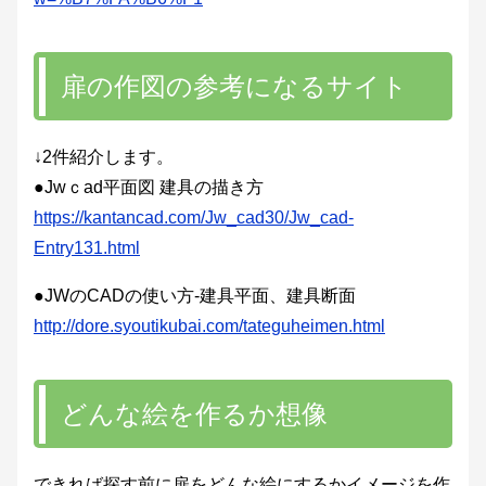
扉の作図の参考になるサイト
↓2件紹介します。
●Jwｃad平面図 建具の描き方
https://kantancad.com/Jw_cad30/Jw_cad-
Entry131.html
●JWのCADの使い方-建具平面、建具断面
http://dore.syoutikubai.com/tateguheimen.html
どんな絵を作るか想像
できれば探す前に扉をどんな絵にするかイメージを作