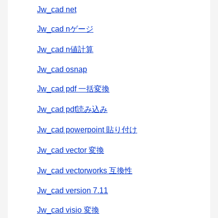
Jw_cad net
Jw_cad nゲージ
Jw_cad n値計算
Jw_cad osnap
Jw_cad pdf 一括変換
Jw_cad pdf読み込み
Jw_cad powerpoint 貼り付け
Jw_cad vector 変換
Jw_cad vectorworks 互換性
Jw_cad version 7.11
Jw_cad visio 変換