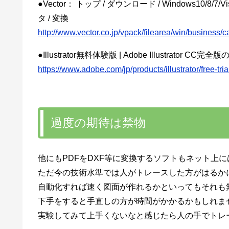
●Vector： トップ / ダウンロード / Windows10/8/7/
タ / 変換
http://www.vector.co.jp/vpack/filearea/win/business/c
●Illustrator無料体験版 | Adobe Illustrator C
https://www.adobe.com/jp/products/illustrator/free-tr
過度の期待は禁物
他にもPDFをDXF等に変換するソフトもネット上
ただ今の技術水準では人がトレースした方がはるか
自動化すれば速く図面が作れるかといってもそれも
下手をすると手直しの方が時間がかかるかもしれま
実験してみて上手くないなと感じたら人の手でトレ