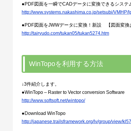
●PDF図面を一瞬でCADデータに変換できるシステム「Ve
http://www.systems.nakashima.co.jp/setsubi/VMHP/l
●PDF図面をJWWデータに変換！新設 【図面変
http://tairyudo.com/tukan05/tukan5274.htm
WinTopoを利用する方法
↓3件紹介します。
●WinTopo – Raster to Vector conversion Software
http://www.softsoft.net/wintopo/
●Download WinTopo
http://japanese.trailsframework.org/lv/group/view/k