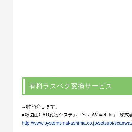
有料ラスベク変換サービス
↓3件紹介します。
●紙図面CAD変換システム「ScanWaveLite」| 
http://www.systems.nakashima.co.jp/setsubi/scanwav