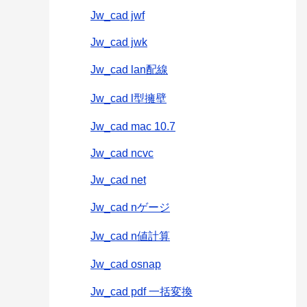
Jw_cad jwf
Jw_cad jwk
Jw_cad lan配線
Jw_cad l型擁壁
Jw_cad mac 10.7
Jw_cad ncvc
Jw_cad net
Jw_cad nゲージ
Jw_cad n値計算
Jw_cad osnap
Jw_cad pdf 一括変換