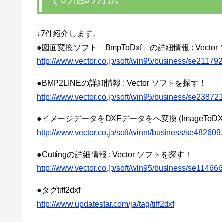
↓7件紹介します。
●図面変換ソフト「BmpToDxf」の詳細情報 : Vecto
http://www.vector.co.jp/soft/win95/business/se211792
●BMP2LINEの詳細情報 : Vector ソフトを探す！
http://www.vector.co.jp/soft/win95/business/se23872
●イメージデータをDXFデータをへ変換 (ImageToDXF
http://www.vector.co.jp/soft/winnt/business/se482609
●Cuttingの詳細情報 : Vector ソフトを探す！
http://www.vector.co.jp/soft/win95/business/se114666
●タグtiff2dxf
http://www.updatestar.com/ja/tag/tiff2dxf