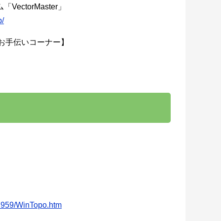
ctorMaster」
p/
換お手伝いコーナー】
l57959/WinTopo.htm