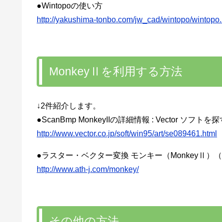
●Wintopoの使い方
http://yakushima-tonbo.com/jw_cad/wintopo/wintopo
MonkeyⅡを利用する方法
↓2件紹介します。
●ScanBmp MonkeyIIの詳細情報 : Vector ソフトを
http://www.vector.co.jp/soft/win95/art/se089461.html
●ラスター・ベクター変換 モンキー（MonkeyⅡ）
http://www.ath-j.com/monkey/
その他の方法