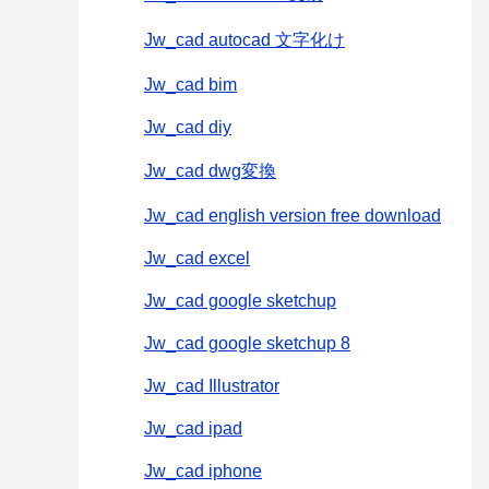
Jw_cad autocad 文字化け
Jw_cad bim
Jw_cad diy
Jw_cad dwg変換
Jw_cad english version free download
Jw_cad excel
Jw_cad google sketchup
Jw_cad google sketchup 8
Jw_cad Illustrator
Jw_cad ipad
Jw_cad iphone