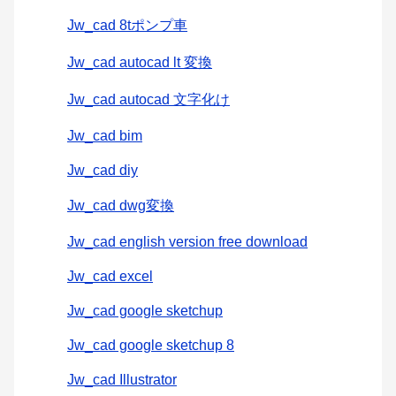
Jw_cad 8tポンプ車
Jw_cad autocad lt 変換
Jw_cad autocad 文字化け
Jw_cad bim
Jw_cad diy
Jw_cad dwg変換
Jw_cad english version free download
Jw_cad excel
Jw_cad google sketchup
Jw_cad google sketchup 8
Jw_cad Illustrator