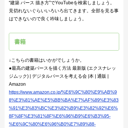
“建築 パース 描き方”でYouTubeを検索しましょう。
見切れないぐらいいろいろ出てきます。全部を見る事
はできないので良く吟味しましょう。
書籍
↓こちらの書籍はいかがでしょうか。
●最高の建築パースを描く方法 最新版 (エクスナレッ
ジムック) | デジタルパースを考える会 |本 | 通販 |
Amazon
https://www.amazon.co.jp/%E6%9C%80%E9%AB%9
8%E3%81%AE%E5%BB%BA%E7%AF%89%E3%83
%91%E3%83%BC%E3%82%B9%E3%82%92%E6%
8F%8F%E3%81%8F%E6%96%B9%E6%B3%95-
%E6%9C%80%E6%96%B0%E7%89%88-